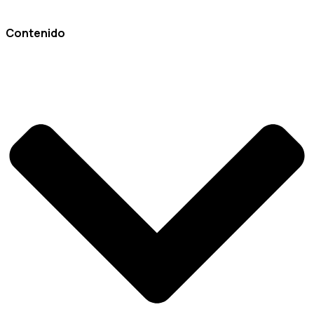
Este artículo ha sido escrito y validado por el/la ortopedista
Ortopedia Para Ti el 13 de marzo 2025
Contenido