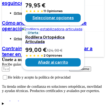
esguince de grado 2?
79,95
€
★
★
★
★
★
11 Opiniones
Ortopedia
Seleccionar opciones
Cómo andar con muletas después de
operación de rodilla
Oferta
Rodillera Ortopédica
Ortopedia
Articulada
Contraindicaciones de la Faja Lumbar a
99,00
€
124,90
€
tener en cuenta
★
★
★
★
★
2 Opiniones
Únete a nuestra newsletter
Añadir al carrito
Recibe guías y recomendaciones exclusivas.
Subscribirme
He leído y acepto la política de privacidad
Tu tienda online de confianza en soluciones ortopédicas, movilidad
y ayudas técnicas. Productos certificados y avalados por expertos.