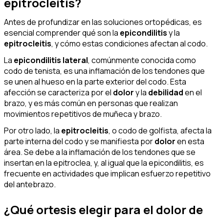
epitrocleitis?
Antes de profundizar en las soluciones ortopédicas, es
esencial comprender qué son la
epicondilitis
y la
epitrocleitis
, y cómo estas condiciones afectan al codo.
La
epicondilitis lateral
, comúnmente conocida como
codo de tenista, es una inflamación de los tendones que
se unen al hueso en la parte exterior del codo. Esta
afección se caracteriza por el
dolor
y la
debilidad
en el
brazo, y es más común en personas que realizan
movimientos repetitivos de muñeca y brazo.
Por otro lado, la
epitrocleitis
, o codo de golfista, afecta la
parte interna del codo y se manifiesta por
dolor
en esta
área. Se debe a la inflamación de los tendones que se
insertan en la epitroclea, y, al igual que la epicondilitis, es
frecuente en actividades que implican esfuerzo repetitivo
del antebrazo.
¿Qué ortesis elegir para el dolor de