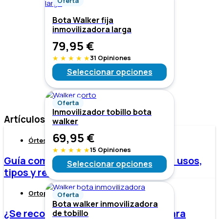
Oferta
Bota Walker fija
inmovilizadora larga
79,95
€
★
★
★
★
★
31 Opiniones
Seleccionar opciones
Oferta
Inmovilizador tobillo bota
Artículos relacionados
walker
69,95
€
Órtesis
★
★
★
★
★
15 Opiniones
Guía completa sobre la bota Walker: usos,
Seleccionar opciones
tipos y recomendaciones
Ortopedia
Oferta
Bota walker inmovilizadora
¿Se recomienda usar Bota Walker para
de tobillo