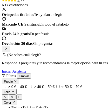
4,77
693 valoraciones
Ortopedas titulados
Te ayudan a elegir
Marcado CE Sanitario
En todo el catálogo
Envío 24 h gratis
En península
Devolución 30 días
Sin preguntas
¿No sabes cuál elegir?
Responde 3 preguntas y te recomendamos la mejor opción para tu cas
Iniciar Asistente
Filtros
Limpiar
Precio
0 € – 40 €
40 € – 50 €
50 € – 70 €
Talla
S
M
L
Color
Beige
(1)
Gris
(1)