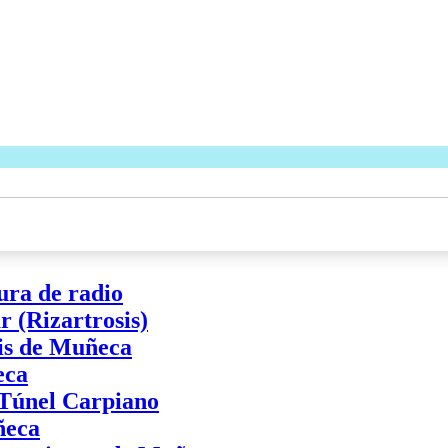
ura de radio
 (Rizartrosis)
tis de Muñeca
eca
 Túnel Carpiano
ñeca