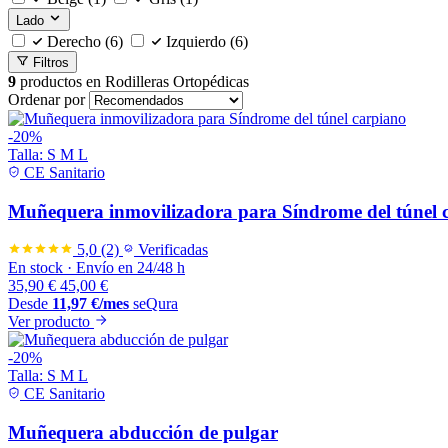
Lado
Derecho
(6)
Izquierdo
(6)
Filtros
9
productos en
Rodilleras Ortopédicas
Ordenar por
-20%
Talla:
S
M
L
CE Sanitario
Muñequera inmovilizadora para Síndrome del túnel 
5,0
(2)
Verificadas
En stock
·
Envío en 24/48 h
35,90
€
45,00
€
Desde
11,97
€
/mes
seQura
Ver producto
-20%
Talla:
S
M
L
CE Sanitario
Muñequera abducción de pulgar