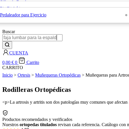
Sillas de Ruedas
Sillas con Inodoro
Rehabilitación
Pie Diabético
Bastones Ortopédicos
Blog
Colchones Antiescaras
Pedaleador para Ejercicio
X
Buscar
CUENTA
0,00
€
0
Carrito
CARRITO
Inicio
>
Ortesis
>
Muñequeras Ortopédicas
> Muñequeras para Artrosi
Rodilleras Ortopédicas
<p>La artrosis y artritis son dos patologías muy comunes que afecta
Productos recomendados y verificados
Nuestros
ortopedas titulados
revisan cada referencia. Catálogo con