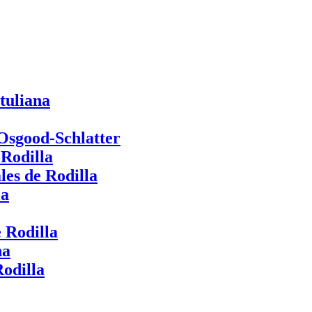
tuliana
 Osgood-Schlatter
 Rodilla
les de Rodilla
la
 Rodilla
na
odilla