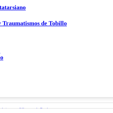
tatarsiano
 y Traumatismos de Tobillo
o
lo
Asientos y Sillas para la Ducha