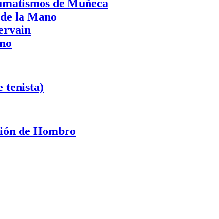
aumatismos de Muñeca
 de la Mano
ervain
ano
 tenista)
ación de Hombro