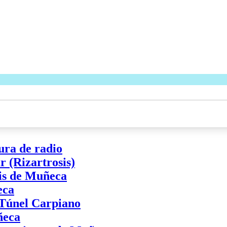
ura de radio
 (Rizartrosis)
tis de Muñeca
eca
 Túnel Carpiano
ñeca