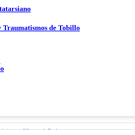
tatarsiano
 y Traumatismos de Tobillo
o
lo
Asientos y Sillas para la Ducha