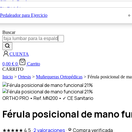
Sillas de Ruedas
Sillas con Inodoro
Rehabilitación
Pie Diabético
Bastones Ortopédicos
Blog
Colchones Antiescaras
Pedaleador para Ejercicio
X
Buscar
CUENTA
0,00
€
0
Carrito
CARRITO
Inicio
>
Ortesis
>
Muñequeras Ortopédicas
> Férula posicional de ma
21%
21%
ORTHO PRO
•
Ref. MN200
•
✓ CE Sanitario
Férula posicional de mano f
★★★★★
4,5
·
2 valoraciones
·
Compra verificada