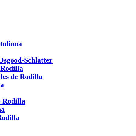
tuliana
 Osgood-Schlatter
 Rodilla
les de Rodilla
la
 Rodilla
na
odilla