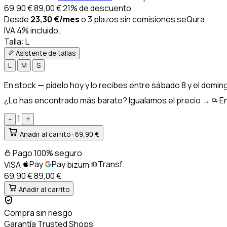
69,90
€
89,00
€
21% de descuento
Desde
23,30
€
/mes
o 3 plazos sin comisiones
seQura
IVA 4% incluido.
Talla:
L
Asistente de tallas
L
M
S
En stock
— pídelo hoy y lo recibes entre
sábado 8 y el domin
¿Lo has encontrado más barato? Igualamos el precio →
En
1
−
+
Añadir al carrito ·
69,90 €
Pago 100% seguro
Pay
Pay
Transf.
VISA
bizum
69,90 €
89,00
€
Añadir al carrito
Compra sin riesgo
Garantía Trusted Shops