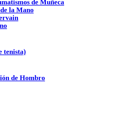
aumatismos de Muñeca
 de la Mano
ervain
ano
 tenista)
ación de Hombro