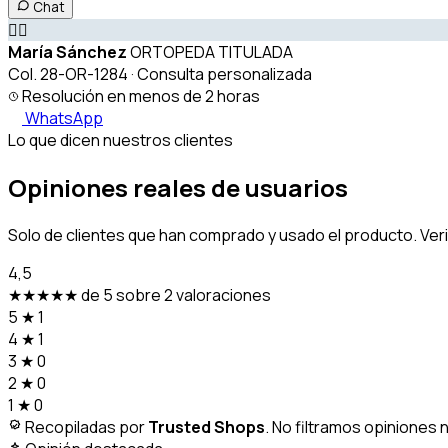
Chat
👩‍⚕️
María Sánchez
ORTOPEDA TITULADA
Col. 28-OR-1284 · Consulta personalizada
Resolución en menos de 2 horas
WhatsApp
Lo que dicen nuestros clientes
Opiniones reales de usuarios
Solo de clientes que han comprado y usado el producto. Ver
4,5
★★★★★
de 5 sobre 2 valoraciones
5
★
1
4
★
1
3
★
0
2
★
0
1
★
0
Recopiladas por
Trusted Shops
. No filtramos opiniones 