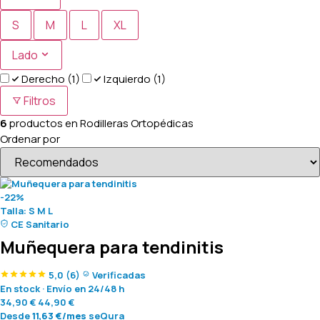
S
M
L
XL
Lado
Derecho
(1)
Izquierdo
(1)
Filtros
6
productos en
Rodilleras Ortopédicas
Ordenar por
-22%
Talla:
S
M
L
CE Sanitario
Muñequera para tendinitis
5,0
(6)
Verificadas
En stock
·
Envío en 24/48 h
34,90
€
44,90
€
Desde
11,63
€
/mes
seQura