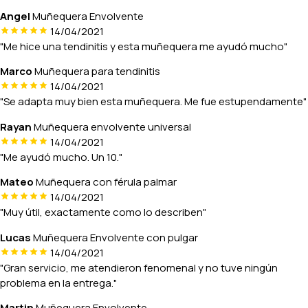
Angel
Muñequera Envolvente
14/04/2021
"Me hice una tendinitis y esta muñequera me ayudó mucho"
Marco
Muñequera para tendinitis
14/04/2021
"Se adapta muy bien esta muñequera. Me fue estupendamente"
Rayan
Muñequera envolvente universal
14/04/2021
"Me ayudó mucho. Un 10."
Mateo
Muñequera con férula palmar
14/04/2021
"Muy útil, exactamente como lo describen"
Lucas
Muñequera Envolvente con pulgar
14/04/2021
"Gran servicio, me atendieron fenomenal y no tuve ningún
problema en la entrega."
Martin
Muñequera Envolvente