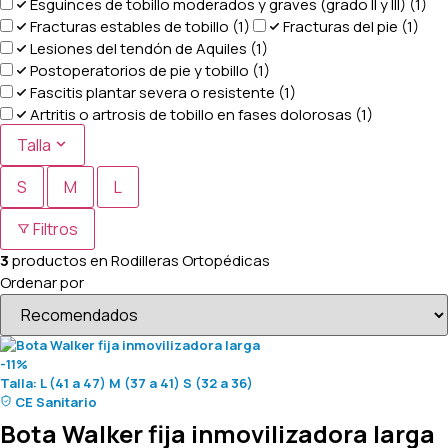
Esguinces de tobillo moderados y graves (grado II y III)
(1)
Fracturas estables de tobillo
(1)
Fracturas del pie
(1)
Lesiones del tendón de Aquiles
(1)
Postoperatorios de pie y tobillo
(1)
Fascitis plantar severa o resistente
(1)
Artritis o artrosis de tobillo en fases dolorosas
(1)
Talla
S
M
L
Filtros
3
productos en
Rodilleras Ortopédicas
Ordenar por
-11%
Talla:
L (41 a 47)
M (37 a 41)
S (32 a 36)
CE Sanitario
Bota Walker fija inmovilizadora larga