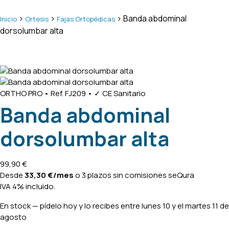
>
>
> Banda abdominal
Inicio
Ortesis
Fajas Ortopédicas
dorsolumbar alta
ORTHO PRO
•
Ref. FJ209
•
✓ CE Sanitario
Banda abdominal
dorsolumbar alta
99,90
€
Desde
33,30
€
/mes
o 3 plazos sin comisiones
seQura
IVA 4% incluido.
En stock
— pídelo hoy y lo recibes entre
lunes 10 y el martes 11 de
agosto