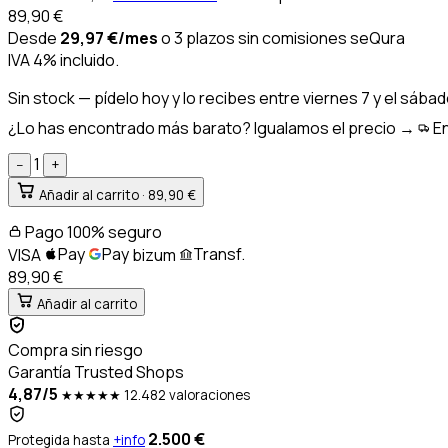
89,90
€
Desde
29,97
€
/mes
o 3 plazos sin comisiones
seQura
IVA 4% incluido.
Sin stock
— pídelo hoy y lo recibes entre
viernes 7 y el sába
¿Lo has encontrado más barato? Igualamos el precio →
En
1
−
+
Añadir al carrito ·
89,90 €
Pago 100% seguro
Pay
Pay
Transf.
VISA
bizum
89,90 €
Añadir al carrito
Compra sin riesgo
Garantía Trusted Shops
4,87/5
★★★★★
12.482 valoraciones
2.500 €
Protegida hasta
+info