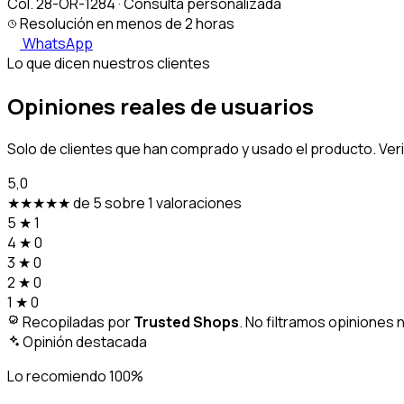
Col. 28-OR-1284 · Consulta personalizada
Resolución en menos de 2 horas
WhatsApp
Lo que dicen nuestros clientes
Opiniones reales de usuarios
Solo de clientes que han comprado y usado el producto. Ver
5,0
★★★★★
de 5 sobre 1 valoraciones
5
★
1
4
★
0
3
★
0
2
★
0
1
★
0
Recopiladas por
Trusted Shops
. No filtramos opiniones 
Opinión destacada
Lo recomiendo 100%