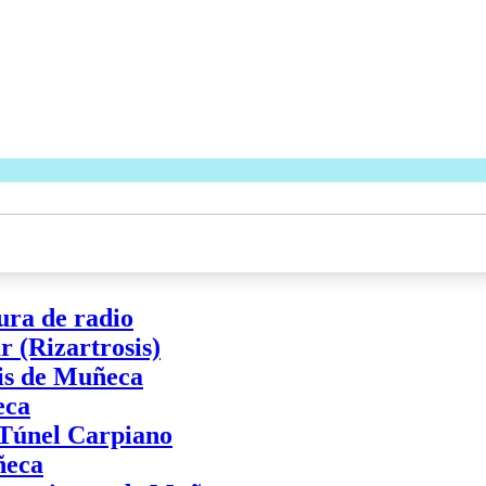
ura de radio
 (Rizartrosis)
tis de Muñeca
eca
 Túnel Carpiano
ñeca