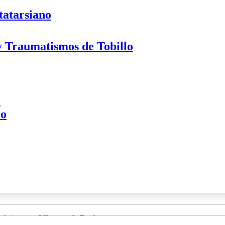
tatarsiano
 y Traumatismos de Tobillo
o
lo
Asientos y Sillas para la Ducha