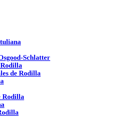
tuliana
 Osgood-Schlatter
 Rodilla
les de Rodilla
la
 Rodilla
na
odilla