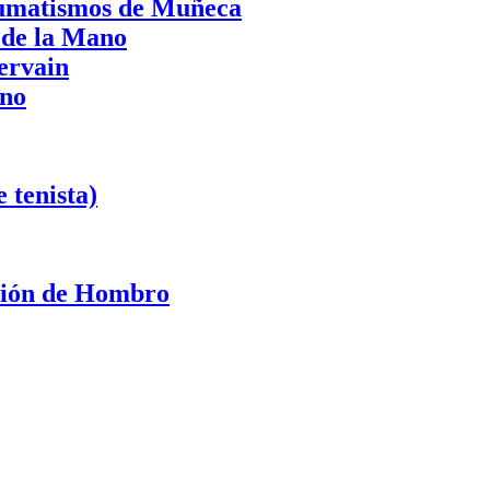
aumatismos de Muñeca
 de la Mano
ervain
ano
 tenista)
ación de Hombro