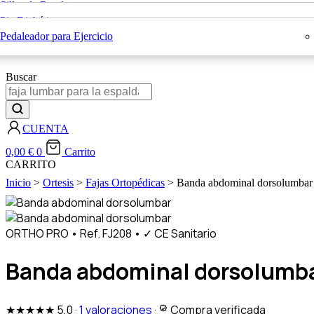
Sillas de Ruedas
Sillas con Inodoro
Rehabilitación
Pie Diabético
Bastones Ortopédicos
Blog
Colchones Antiescaras
Pedaleador para Ejercicio
X
Buscar
CUENTA
0,00
€
0
Carrito
CARRITO
Inicio
>
Ortesis
>
Fajas Ortopédicas
> Banda abdominal dorsolumbar
ORTHO PRO
•
Ref. FJ208
•
✓ CE Sanitario
Banda abdominal dorsolumb
★★★★★
5,0
·
1 valoraciones
·
Compra verificada