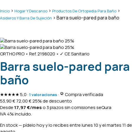
>
>
>
Inicio
Hogar Y Descanso
Productos De Ortopedia Para Baño
> Barra suelo-pared para baño
Asideros Y Barra De Sujeción
25%
25%
ORTHO PRO
•
Ref. 2198020
•
✓ CE Sanitario
Barra suelo-pared para
baño
★★★★★
5,0
·
·
Compra verificada
1 valoraciones
53,90
€
72,00
€
25% de descuento
Desde
17,97
€
/mes
o 3 plazos sin comisiones
seQura
IVA 4% incluido.
En stock
— pídelo hoy y lo recibes entre
lunes 10 y el martes 11 de
agosto