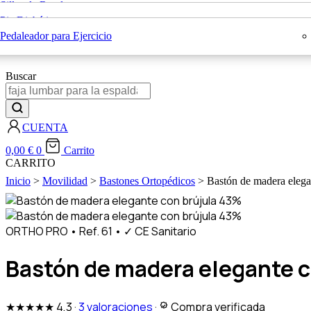
Sillas de Ruedas
Sillas con Inodoro
Rehabilitación
Pie Diabético
Bastones Ortopédicos
Blog
Colchones Antiescaras
Pedaleador para Ejercicio
X
Buscar
CUENTA
0,00
€
0
Carrito
CARRITO
Inicio
>
Movilidad
>
Bastones Ortopédicos
> Bastón de madera elega
43%
43%
ORTHO PRO
•
Ref. 61
•
✓ CE Sanitario
Bastón de madera elegante c
★★★★★
4,3
·
3 valoraciones
·
Compra verificada