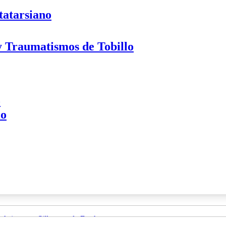
tatarsiano
 y Traumatismos de Tobillo
o
lo
Asientos y Sillas para la Ducha