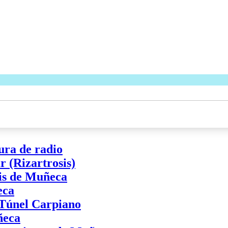
ura de radio
 (Rizartrosis)
tis de Muñeca
eca
 Túnel Carpiano
ñeca