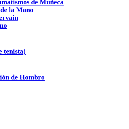
aumatismos de Muñeca
 de la Mano
ervain
ano
 tenista)
ación de Hombro