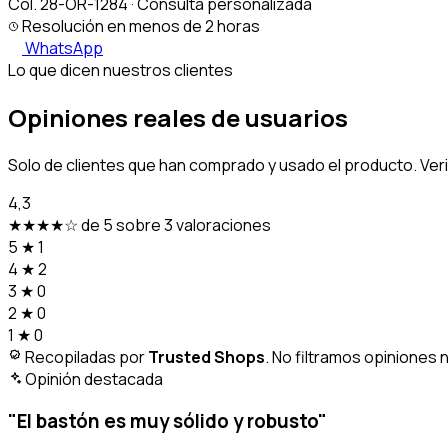
Col. 28-OR-1284 · Consulta personalizada
Resolución en menos de 2 horas
WhatsApp
Lo que dicen nuestros clientes
Opiniones reales de usuarios
Solo de clientes que han comprado y usado el producto. Ver
4,3
★★★★☆
de 5 sobre 3 valoraciones
5
★
1
4
★
2
3
★
0
2
★
0
1
★
0
Recopiladas por
Trusted Shops
. No filtramos opiniones 
Opinión destacada
"El bastón es muy sólido y robusto"