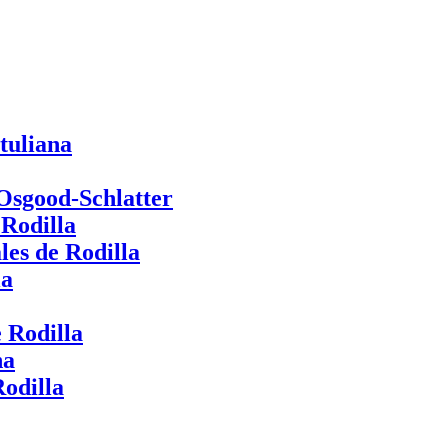
tuliana
 Osgood-Schlatter
 Rodilla
les de Rodilla
la
 Rodilla
na
odilla