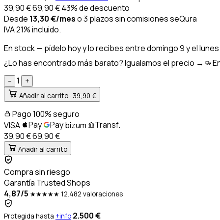
39,90
€
69,90
€
43% de descuento
Desde
13,30
€
/mes
o 3 plazos sin comisiones
seQura
IVA 21% incluido.
En stock
— pídelo hoy y lo recibes entre
domingo 9 y el lunes
¿Lo has encontrado más barato? Igualamos el precio →
En
1
−
+
Añadir al carrito ·
39,90 €
Pago 100% seguro
Pay
Pay
Transf.
VISA
bizum
39,90 €
69,90
€
Añadir al carrito
Compra sin riesgo
Garantía Trusted Shops
4,87/5
★★★★★
12.482 valoraciones
2.500 €
Protegida hasta
+info