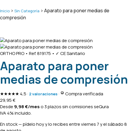
>
> Aparato para poner medias de
Inicio
Sin Categoría
compresión
ORTHO PRO
•
Ref. 819175
•
✓ CE Sanitario
Aparato para poner
medias de compresión
★★★★★
4,5
·
·
Compra verificada
2 valoraciones
29,95
€
Desde
9,98
€
/mes
o 3 plazos sin comisiones
seQura
IVA 4% incluido.
En stock
— pídelo hoy y lo recibes entre
viernes 7 y el sábado 8
de agosto