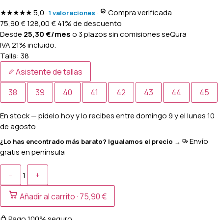
★★★★★
5,0
·
·
Compra verificada
1 valoraciones
75,90
€
128,00
€
41% de descuento
Desde
25,30
€
/mes
o 3 plazos sin comisiones
seQura
IVA 21% incluido.
Talla:
38
Asistente de tallas
38
39
40
41
42
43
44
45
En stock
— pídelo hoy y lo recibes entre
domingo 9 y el lunes 10
de agosto
Envío
¿Lo has encontrado más barato? Igualamos el precio →
gratis en península
−
+
1
Añadir al carrito ·
75,90 €
Pago 100% seguro