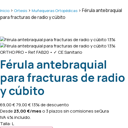
>
>
> Férula antebraquial
Inicio
Ortesis
Muñequeras Ortopédicas
para fracturas de radio y cúbito
13%
13%
ORTHO PRO
•
Ref. FAB20
•
✓ CE Sanitario
Férula antebraquial
para fracturas de radio
y cúbito
69,00
€
79,00
€
13% de descuento
Desde
23,00
€
/mes
o 3 plazos sin comisiones
seQura
IVA 4% incluido.
Talla:
L