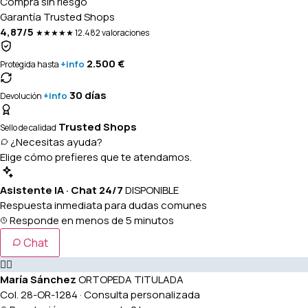
Compra sin riesgo
Garantía Trusted Shops
4,87/5
★★★★★
12.482 valoraciones
2.500 €
+info
Protegida hasta
30 días
+info
Devolución
Trusted Shops
Sello de calidad
¿Necesitas ayuda?
Elige cómo prefieres que te atendamos.
Asistente IA · Chat 24/7
DISPONIBLE
Respuesta inmediata para dudas comunes
Responde en menos de 5 minutos
Chat
👩‍⚕️
María Sánchez
ORTOPEDA TITULADA
Col. 28-OR-1284 · Consulta personalizada