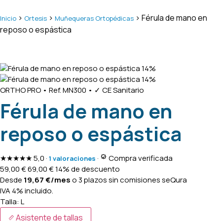
>
>
> Férula de mano en
Inicio
Ortesis
Muñequeras Ortopédicas
reposo o espástica
14%
14%
ORTHO PRO
•
Ref. MN300
•
✓ CE Sanitario
Férula de mano en
reposo o espástica
★★★★★
5,0
·
·
Compra verificada
1 valoraciones
59,00
€
69,00
€
14% de descuento
Desde
19,67
€
/mes
o 3 plazos sin comisiones
seQura
IVA 4% incluido.
Talla:
L
Asistente de tallas