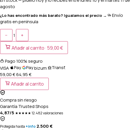
En stock
— pídelo hoy y lo recibes entre
lunes 10 y el martes 11 de
agosto
Envío
¿Lo has encontrado más barato? Igualamos el precio →
gratis en península
−
+
1
Añadir al carrito ·
59,00 €
Pago 100% seguro
Pay
Pay
Transf.
VISA
bizum
59,00 €
64,95
€
Añadir al carrito
Compra sin riesgo
Garantía Trusted Shops
4,87/5
★★★★★
12.482 valoraciones
2.500 €
+info
Protegida hasta