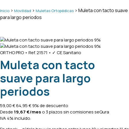
>
>
> Muleta con tacto suave
Inicio
Movilidad
Muletas Ortopédicas
para largo periodos
9%
9%
ORTHO PRO
•
Ref. 21571
•
✓ CE Sanitario
Muleta con tacto
suave para largo
periodos
59,00
€
64,95
€
9% de descuento
Desde
19,67
€
/mes
o 3 plazos sin comisiones
seQura
IVA 4% incluido.