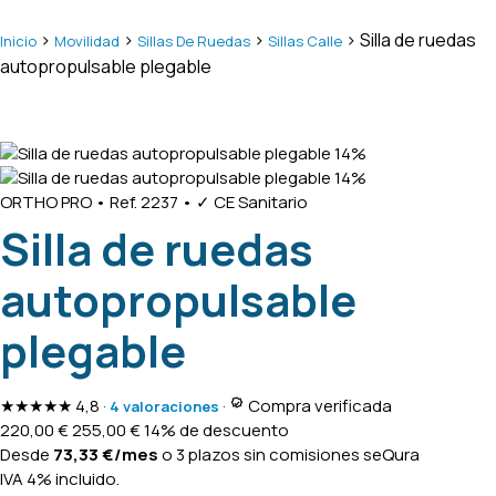
>
>
>
> Silla de ruedas
Inicio
Movilidad
Sillas De Ruedas
Sillas Calle
autopropulsable plegable
14%
14%
ORTHO PRO
•
Ref. 2237
•
✓ CE Sanitario
Silla de ruedas
autopropulsable
plegable
★★★★★
4,8
·
·
Compra verificada
4 valoraciones
220,00
€
255,00
€
14% de descuento
Desde
73,33
€
/mes
o 3 plazos sin comisiones
seQura
IVA 4% incluido.