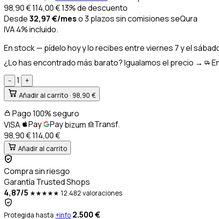
98,90
€
114,00
€
13% de descuento
Desde
32,97
€
/mes
o 3 plazos sin comisiones
seQura
IVA 4% incluido.
En stock
— pídelo hoy y lo recibes entre
viernes 7 y el sábad
¿Lo has encontrado más barato? Igualamos el precio →
En
1
−
+
Añadir al carrito ·
98,90 €
Pago 100% seguro
Pay
Pay
Transf.
VISA
bizum
98,90 €
114,00
€
Añadir al carrito
Compra sin riesgo
Garantía Trusted Shops
4,87/5
★★★★★
12.482 valoraciones
2.500 €
Protegida hasta
+info