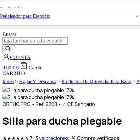
Sillas de Ruedas
Sillas con Inodoro
Rehabilitación
Pie Diabético
Bastones Ortopédicos
Blog
Colchones Antiescaras
Pedaleador para Ejercicio
X
Buscar
CUENTA
0,00
€
0
Carrito
CARRITO
Inicio
>
Hogar Y Descanso
>
Productos De Ortopedia Para Baño
>
A
13%
13%
ORTHO PRO
•
Ref. 2298
•
✓ CE Sanitario
Silla para ducha plegable
★★★★★
4,7
·
3 valoraciones
·
Compra verificada