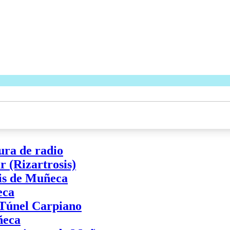
ura de radio
 (Rizartrosis)
tis de Muñeca
eca
 Túnel Carpiano
ñeca