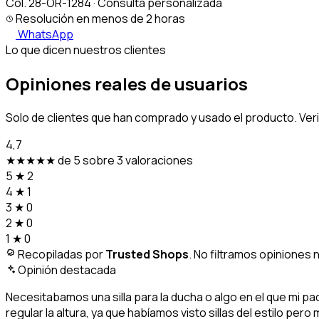
Col. 28-OR-1284 · Consulta personalizada
Resolución en menos de 2 horas
WhatsApp
Lo que dicen nuestros clientes
Opiniones reales de usuarios
Solo de clientes que han comprado y usado el producto. Ver
4,7
★★★★★
de 5 sobre 3 valoraciones
5
★
2
4
★
1
3
★
0
2
★
0
1
★
0
Recopiladas por
Trusted Shops
. No filtramos opiniones 
Opinión destacada
Necesitabamos una silla para la ducha o algo en el que mi p
regular la altura, ya que habíamos visto sillas del estilo p