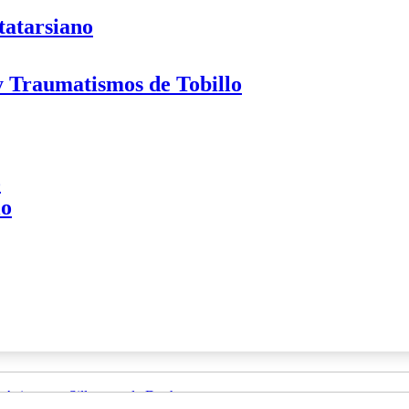
tatarsiano
 y Traumatismos de Tobillo
o
lo
Asientos y Sillas para la Ducha