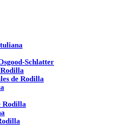
tuliana
 Osgood-Schlatter
 Rodilla
les de Rodilla
la
 Rodilla
na
odilla