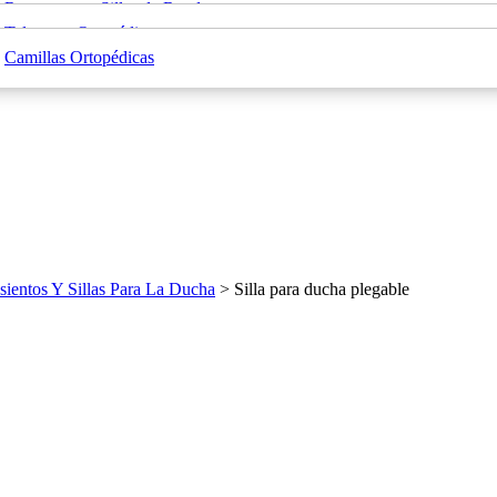
Rampas para Sillas de Ruedas
Elevadores de WC
Taloneras Ortopédicas
Muletas Ortopédicas
Teléfonos para Personas Mayores
Camillas Ortopédicas
sientos Y Sillas Para La Ducha
> Silla para ducha plegable