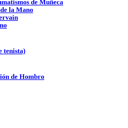
aumatismos de Muñeca
 de la Mano
ervain
ano
 tenista)
ación de Hombro