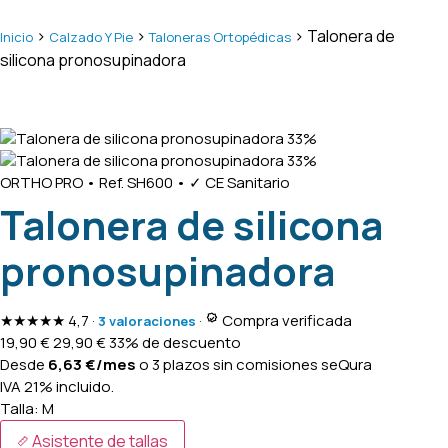
>
>
> Talonera de
Inicio
Calzado Y Pie
Taloneras Ortopédicas
silicona pronosupinadora
33%
33%
ORTHO PRO
•
Ref. SH600
•
✓ CE Sanitario
Talonera de silicona
pronosupinadora
★★★★★
4,7
·
·
Compra verificada
3 valoraciones
19,90
€
29,90
€
33% de descuento
Desde
6,63
€
/mes
o 3 plazos sin comisiones
seQura
IVA 21% incluido.
Talla:
M
Asistente de tallas