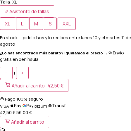
Talla:
XL
Asistente de tallas
XL
L
M
S
XXL
En stock
— pídelo hoy y lo recibes entre
lunes 10 y el martes 11 de
agosto
Envío
¿Lo has encontrado más barato? Igualamos el precio →
gratis en península
−
+
1
Añadir al carrito ·
42,50 €
Pago 100% seguro
Pay
Pay
Transf.
VISA
bizum
42,50 €
56,00
€
Añadir al carrito