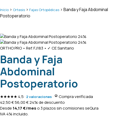
>
>
> Banda y Faja Abdominal
Inicio
Ortesis
Fajas Ortopédicas
Postoperatorio
24%
24%
ORTHO PRO
•
Ref. FJ183
•
✓ CE Sanitario
Banda y Faja
Abdominal
Postoperatorio
★★★★★
4,5
·
·
Compra verificada
2 valoraciones
42,50
€
56,00
€
24% de descuento
Desde
14,17
€
/mes
o 3 plazos sin comisiones
seQura
IVA 4% incluido.