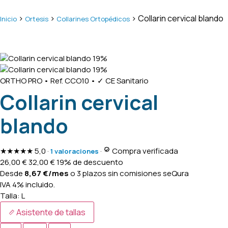
>
>
> Collarin cervical blando
Inicio
Ortesis
Collarines Ortopédicos
19%
19%
ORTHO PRO
•
Ref. CCO10
•
✓ CE Sanitario
Collarin cervical
blando
★★★★★
5,0
·
·
Compra verificada
1 valoraciones
26,00
€
32,00
€
19% de descuento
Desde
8,67
€
/mes
o 3 plazos sin comisiones
seQura
IVA 4% incluido.
Talla:
L
Asistente de tallas