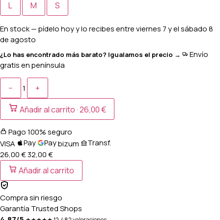
L
M
S
En stock
— pídelo hoy y lo recibes entre
viernes 7 y el sábado 8
de agosto
Envío
¿Lo has encontrado más barato? Igualamos el precio →
gratis en península
−
+
1
Añadir al carrito ·
26,00 €
Pago 100% seguro
Pay
Pay
Transf.
VISA
bizum
26,00 €
32,00
€
Añadir al carrito
Compra sin riesgo
Garantía Trusted Shops
4,87/5
★★★★★
12.482 valoraciones