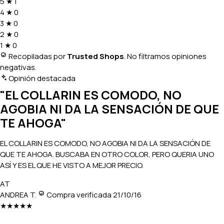
5
★
1
4
★
0
3
★
0
2
★
0
1
★
0
Recopiladas por
Trusted Shops
. No filtramos opiniones
negativas.
Opinión destacada
"EL COLLARIN ES COMODO, NO
AGOBIA NI DA LA SENSACIÓN DE QUE
TE AHOGA"
EL COLLARIN ES COMODO, NO AGOBIA NI DA LA SENSACIÓN DE
QUE TE AHOGA. BUSCABA EN OTRO COLOR, PERO QUERIA UNO
ASÍ Y ES EL QUE HE VISTO A MEJOR PRECIO.
AT
ANDREA T.
Compra verificada
21/10/16
★★★★★