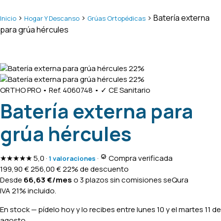
>
>
> Batería externa
Inicio
Hogar Y Descanso
Grúas Ortopédicas
para grúa hércules
22%
22%
ORTHO PRO
•
Ref. 4060748
•
✓ CE Sanitario
Batería externa para
grúa hércules
★★★★★
5,0
·
·
Compra verificada
1 valoraciones
199,90
€
256,00
€
22% de descuento
Desde
66,63
€
/mes
o 3 plazos sin comisiones
seQura
IVA 21% incluido.
En stock
— pídelo hoy y lo recibes entre
lunes 10 y el martes 11 de
agosto