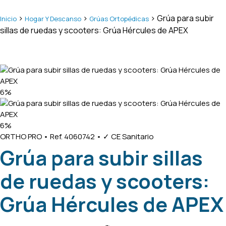
>
>
> Grúa para subir
Inicio
Hogar Y Descanso
Grúas Ortopédicas
sillas de ruedas y scooters: Grúa Hércules de APEX
6%
6%
ORTHO PRO
•
Ref. 4060742
•
✓ CE Sanitario
Grúa para subir sillas
de ruedas y scooters:
Grúa Hércules de APEX