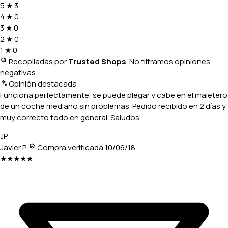
5
★
3
4
★
0
3
★
0
2
★
0
1
★
0
Recopiladas por
Trusted Shops
. No filtramos opiniones
negativas.
Opinión destacada
Funciona perfectamente, se puede plegar y cabe en el maletero
de un coche mediano sin problemas. Pedido recibido en 2 días y
muy correcto todo en general. Saludos
JP
Javier P.
Compra verificada
10/06/18
★★★★★