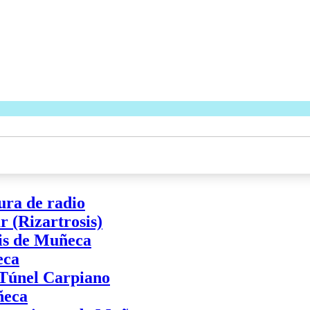
ura de radio
 (Rizartrosis)
tis de Muñeca
eca
 Túnel Carpiano
ñeca