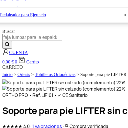
Sillas de Ruedas
Sillas con Inodoro
Rehabilitación
Pie Diabético
Bastones Ortopédicos
Blog
Colchones Antiescaras
Pedaleador para Ejercicio
X
Buscar
CUENTA
0,00
€
0
Carrito
CARRITO
Inicio
>
Ortesis
>
Tobilleras Ortopédicas
> Soporte para pie LIFTER 
22%
22%
ORTHO PRO
•
Ref. LIF101
•
✓ CE Sanitario
Soporte para pie LIFTER sin
★★★★★
4,0
·
1 valoraciones
·
Compra verificada