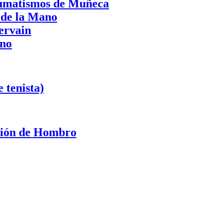
aumatismos de Muñeca
 de la Mano
ervain
ano
 tenista)
ación de Hombro