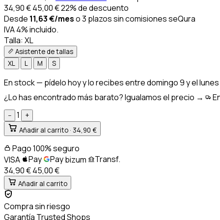
34,90
€
45,00
€
22% de descuento
Desde
11,63
€
/mes
o 3 plazos sin comisiones
seQura
IVA 4% incluido.
Talla:
XL
Asistente de tallas
XL
L
M
S
En stock
— pídelo hoy y lo recibes entre
domingo 9 y el lunes
¿Lo has encontrado más barato? Igualamos el precio →
En
1
−
+
Añadir al carrito ·
34,90 €
Pago 100% seguro
Pay
Pay
Transf.
VISA
bizum
34,90 €
45,00
€
Añadir al carrito
Compra sin riesgo
Garantía Trusted Shops