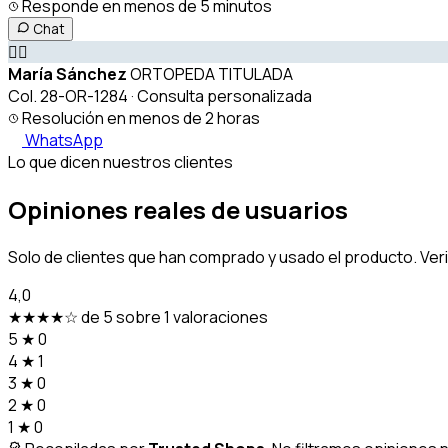
Responde en menos de 5 minutos
Chat
👩‍⚕️
María Sánchez
ORTOPEDA TITULADA
Col. 28-OR-1284 · Consulta personalizada
Resolución en menos de 2 horas
WhatsApp
Lo que dicen nuestros clientes
Opiniones reales de usuarios
Solo de clientes que han comprado y usado el producto. Ver
4,0
★★★★☆
de 5 sobre 1 valoraciones
5
★
0
4
★
1
3
★
0
2
★
0
1
★
0