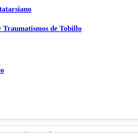
tatarsiano
 y Traumatismos de Tobillo
o
lo
Asientos y Sillas para la Ducha