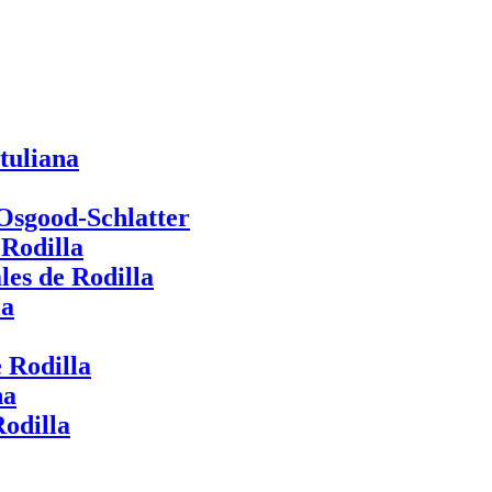
tuliana
 Osgood-Schlatter
 Rodilla
les de Rodilla
la
 Rodilla
na
odilla