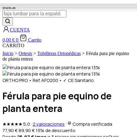
Buscar
CUENTA
0,00
€
0
Carrito
CARRITO
Inicio
>
Ortesis
>
Tobilleras Ortopédicas
> Férula para pie equino
de planta entera
13%
13%
ORTHO PRO
•
Ref. AFO200
•
✓ CE Sanitario
Férula para pie equino de
planta entera
★★★★★
5,0
·
2 valoraciones
·
Compra verificada
77,90
€
89,90
€
13% de descuento
Desde
25,97
€
/mes
o 3 plazos sin comisiones
seQura