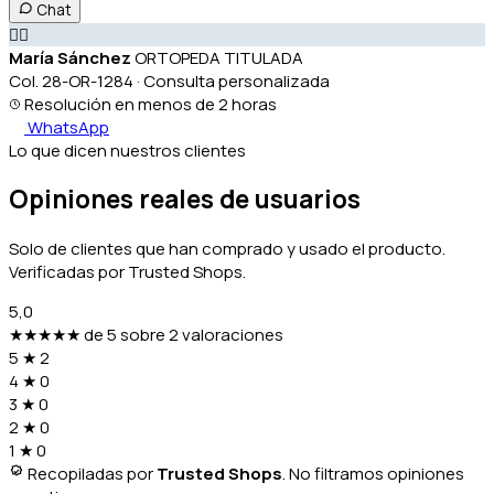
Chat
👩‍⚕️
María Sánchez
ORTOPEDA TITULADA
Col. 28-OR-1284 · Consulta personalizada
Resolución en menos de 2 horas
WhatsApp
Lo que dicen nuestros clientes
Opiniones reales de usuarios
Solo de clientes que han comprado y usado el producto.
Verificadas por Trusted Shops.
5,0
★★★★★
de 5 sobre 2 valoraciones
5
★
2
4
★
0
3
★
0
2
★
0
1
★
0
Recopiladas por
Trusted Shops
. No filtramos opiniones