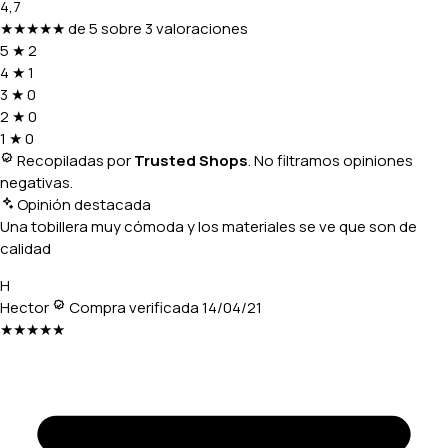
4,7
★★★★★
de 5 sobre 3 valoraciones
5
★
2
4
★
1
3
★
0
2
★
0
1
★
0
Recopiladas por
Trusted Shops
. No filtramos opiniones
negativas.
Opinión destacada
Una tobillera muy cómoda y los materiales se ve que son de
calidad
H
Hector
Compra verificada
14/04/21
★★★★★