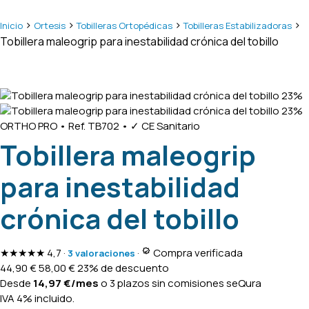
>
>
>
>
Inicio
Ortesis
Tobilleras Ortopédicas
Tobilleras Estabilizadoras
Tobillera maleogrip para inestabilidad crónica del tobillo
23%
23%
ORTHO PRO
•
Ref. TB702
•
✓ CE Sanitario
Tobillera maleogrip
para inestabilidad
crónica del tobillo
★★★★★
4,7
·
·
Compra verificada
3 valoraciones
44,90
€
58,00
€
23% de descuento
Desde
14,97
€
/mes
o 3 plazos sin comisiones
seQura
IVA 4% incluido.