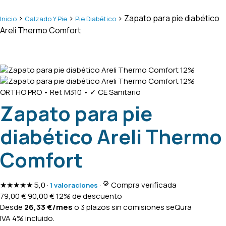
>
>
> Zapato para pie diabético
Inicio
Calzado Y Pie
Pie Diabético
Areli Thermo Comfort
12%
12%
ORTHO PRO
•
Ref. M310
•
✓ CE Sanitario
Zapato para pie
diabético Areli Thermo
Comfort
★★★★★
5,0
·
·
Compra verificada
1 valoraciones
79,00
€
90,00
€
12% de descuento
Desde
26,33
€
/mes
o 3 plazos sin comisiones
seQura
IVA 4% incluido.