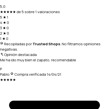
5,0
★★★★★
de 5 sobre 1 valoraciones
5
★
1
4
★
0
3
★
0
2
★
0
1
★
0
Recopiladas por
Trusted Shops
. No filtramos opiniones
negativas.
Opinión destacada
Me ha ido muy bien el zapato, recomendable
P
Pablo
Compra verificada
14/04/21
★★★★★