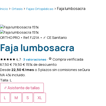
>
>
> Faja lumbosacra
Inicio
Ortesis
Fajas Ortopédicas
15%
15%
ORTHO PRO
•
Ref. FJ21A
•
✓ CE Sanitario
Faja lumbosacra
★★★★★
4,7
·
·
Compra verificada
3 valoraciones
67,50
€
79,50
€
15% de descuento
Desde
22,50
€
/mes
o 3 plazos sin comisiones
seQura
IVA 4% incluido.
Talla:
L
Asistente de tallas
L
M
S
XL