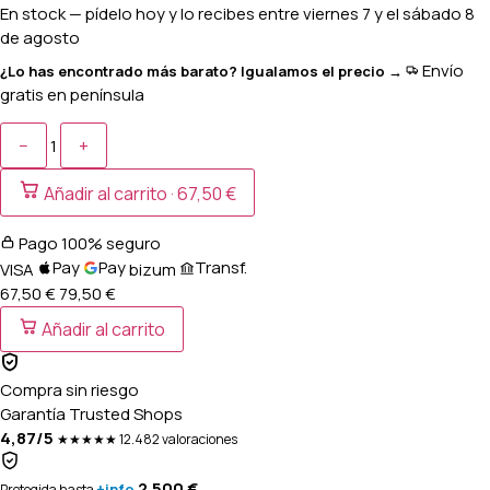
En stock
— pídelo hoy y lo recibes entre
viernes 7 y el sábado 8
de agosto
Envío
¿Lo has encontrado más barato? Igualamos el precio →
gratis en península
−
+
1
Añadir al carrito ·
67,50 €
Pago 100% seguro
Pay
Pay
Transf.
VISA
bizum
67,50 €
79,50
€
Añadir al carrito
Compra sin riesgo
Garantía Trusted Shops
4,87/5
★★★★★
12.482 valoraciones
2.500 €
+info
Protegida hasta